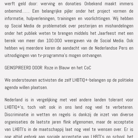
werft geld door: werving en donaties Onbekend maakt immers
onbemind……. Een belangrijke pijler onder het project vormen de
informatie, hulpverleningen, trainingen en voorlichtingen. Wij hebben
op Social Media de problematiek over pesterijen en mishandelingen
onder het publiek weten te brengen middels het Jaarfeest met een
bereik van meer dan 100.000 weergaven via de Social Media. Ook
hebben wij meerdere keren de aandacht van de Nederlandse Pers en
uitnodigingen van tv-programma’s mogen ontvangen.
GEINSPIREERD DOOR: Roze in Blauw en het CoC
We ondersteunen activisten die zelf LHBTIQ+-belangen op de politieke
agenda willen plaatsen.
Nederland is in vergelijking met veel andere landen tolerant voor
LHBTIQ+’s, toch valt ook in ons land nog veel te verbeteren.
Discriminatie in wetten en regels is dankzij de inzet van diverse
organisaties de laatste jaren flink afgenomen, maar de acceptatie
van LHBTI’s in de maatschappij laat nog veel te wensen over. Er is
nog altijd gebrek aan sociale acceptatie van LHBTI’s op school, het