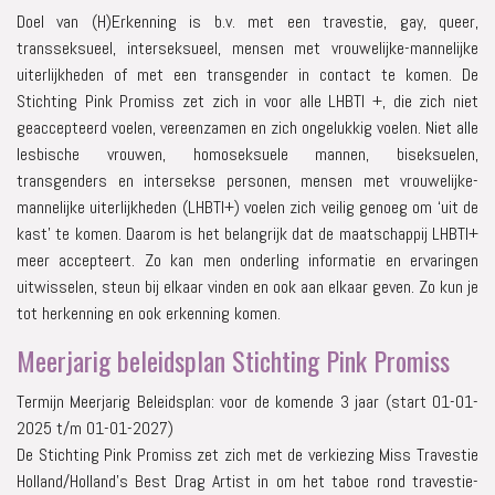
Doel van (H)Erkenning is b.v. met een travestie, gay, queer,
transseksueel, interseksueel, mensen met vrouwelijke-mannelijke
uiterlijkheden of met een transgender in contact te komen. De
Stichting Pink Promiss zet zich in voor alle LHBTI +, die zich niet
geaccepteerd voelen, vereenzamen en zich ongelukkig voelen. Niet alle
lesbische vrouwen, homoseksuele mannen, biseksuelen,
transgenders en intersekse personen, mensen met vrouwelijke-
mannelijke uiterlijkheden (LHBTI+) voelen zich veilig genoeg om ‘uit de
kast’ te komen. Daarom is het belangrijk dat de maatschappij LHBTI+
meer accepteert. Zo kan men onderling informatie en ervaringen
uitwisselen, steun bij elkaar vinden en ook aan elkaar geven. Zo kun je
tot herkenning en ook erkenning komen.
Meerjarig beleidsplan Stichting Pink Promiss
Termijn Meerjarig Beleidsplan: voor de komende 3 jaar (start 01-01-
2025 t/m 01-01-2027)
De Stichting Pink Promiss zet zich met de verkiezing Miss Travestie
Holland/Holland’s Best Drag Artist in om het taboe rond travestie-