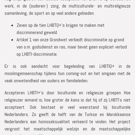
werk, in de (ouderen-) zorg, de multiculturele- en multireligieuze
samenleving, de sport en op veel andere gebieden.
Zeven op de tien LHBTQ+’s krijgen te maken met
discriminerend geweld.
Artikel 1 van onze Grondwet verbiedt discriminatie op grond
van o.m. godsdienst en ras, maar bevat geen expliciet verbod
op LHBTI-discriminatie.
Er is ook aandacht voor begeleiding van LHBTIQ+ in de
moslimgemeenschap tijdens hun coming-out en het omgaan met de
vaak onwetendheid van ouders en familieleden.
Accepteren LHBTI+'s door biculturele en religieuze groepen Hoe
religieuzer iemand is, hoe groter de kans is dat hij of zij LHBTI’s niet
accepteert. Ook bestaat er veel weerstand bij biculturele
Nederlanders. Zo geeft de helft van de Turkse en Marokkaanse
Nederlanders aan homoseksualiteit verkeerd te vinden. Het project
vergroot het maatschappelijk welzijn en de maatschappelijke