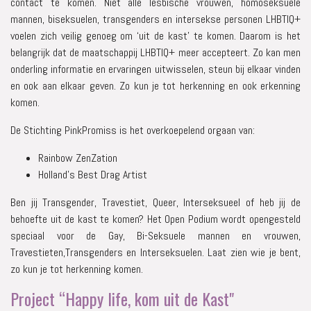
contact te komen. Niet alle lesbische vrouwen, homoseksuele
mannen, biseksuelen, transgenders en intersekse personen LHBTIQ+
voelen zich veilig genoeg om ‘uit de kast’ te komen. Daarom is het
belangrijk dat de maatschappij LHBTIQ+ meer accepteert. Zo kan men
onderling informatie en ervaringen uitwisselen, steun bij elkaar vinden
en ook aan elkaar geven. Zo kun je tot herkenning en ook erkenning
komen.
De Stichting PinkPromiss is het overkoepelend orgaan van:
Rainbow ZenZation
Holland’s Best Drag Artist
Ben jij Transgender, Travestiet, Queer, Interseksueel of heb jij de
behoefte uit de kast te komen? Het Open Podium wordt opengesteld
speciaal voor de Gay, Bi-Seksuele mannen en vrouwen,
Travestieten,Transgenders en Interseksuelen. Laat zien wie je bent,
zo kun je tot herkenning komen.
Project “Happy life, kom uit de Kast"