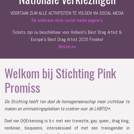
VOORTAAN ZIJN ALLE ACTIVITEITEN TE VOLGEN VIA SOCIAL MEDIA
Zie onderaan onze social media pagina's
Tickets zijn nu beschikbaar voor Holland's Best Drag Artist &
Europe's Best Drag Artist 2025 Finales!
Bestel nu
Welkom bij Stichting Pink
Promiss
De Stichting heeft ten doel de homogemeenschap meer zichtbaar te
maken en ontmoetingsplekken te creëren voor de LHBTIQ+.
Doel van (H)Erkenning is b.v. met een travestie, gay, queer,, drag king,
nonbinair, bioqueens, interseksueel of met een transgender in