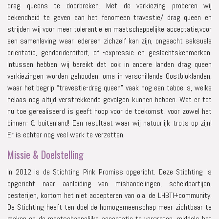
drag queens te doorbreken. Met de verkiezing proberen wij
bekendheid te geven aan het fenomeen travestie/ drag queen en
strijden wij voor meer tolerantie en maatschappelijke acceptatie,voor
een samenleving waar iedereen zichzelf kan zijn, ongeacht seksuele
oriëntatie, genderidentiteit, of -expressie en geslachtskenmerken.
Intussen hebben wij bereikt dat ook in andere landen drag queen
verkiezingen worden gehouden, oma in verschillende Oostbloklanden,
waar het begrip “travestie-drag queen” vaak nog een taboe is, welke
helaas nog altijd verstrekkende gevolgen kunnen hebben. Wat er tot
nu toe gerealiseerd is geeft hoop voor de toekomst, voor zowel het
binnen- & buitenland! Een resultaat waar wij natuurlijk trots op zijn!
Er is echter nog veel werk te verzetten.
Missie & Doelstelling
In 2012 is de Stichting Pink Promiss opgericht. Deze Stichting is
opgericht naar aanleiding van mishandelingen, scheldpartijen,
pesterijen, kortom het niet accepteren van o.a. de LHBTI+community.
De Stichting heeft ten doel de homogemeenschap meer zichtbaar te
maken en de maatschappelijke acceptatie te vergroten, middels het