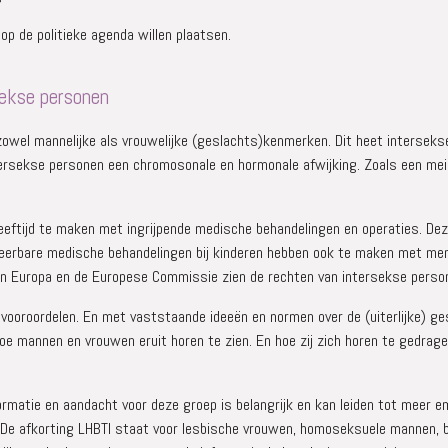
p de politieke agenda willen plaatsen.
sekse personen
l mannelijke als vrouwelijke (geslachts)kenmerken. Dit heet intersekse 
ersekse personen een chromosonale en hormonale afwijking. Zoals een me
eeftijd te maken met ingrijpende medische behandelingen en operaties. De
eerbare medische behandelingen bij kinderen hebben ook te maken met men
d van Europa en de Europese Commissie zien de rechten van intersekse pers
t vooroordelen. En met vaststaande ideeën en normen over de (uiterlijke)
oe mannen en vrouwen eruit horen te zien. En hoe zij zich horen te gedragen
ormatie en aandacht voor deze groep is belangrijk en kan leiden tot meer e
 De afkorting LHBTI staat voor lesbische vrouwen, homoseksuele mannen, 