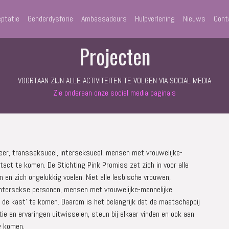
ptatie
Genderdysforie
Ambassadeurs
Hulpverlening
Nieuws
Cont
Projecten
VOORTAAN ZIJN ALLE ACTIVITEITEN TE VOLGEN VIA SOCIAL MEDIA
Zie onderaan onze social media pagina's
queer, transseksueel, interseksueel, mensen met vrouwelijke-
tact te komen. De Stichting Pink Promiss zet zich in voor alle
 en zich ongelukkig voelen. Niet alle lesbische vrouwen,
ntersekse personen, mensen met vrouwelijke-mannelijke
it de kast’ te komen. Daarom is het belangrijk dat de maatschappij
e en ervaringen uitwisselen, steun bij elkaar vinden en ook aan
g komen.