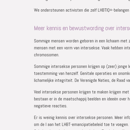
We ondersteunen activisten die zelf LHBTIQ+-belangen o
Meer kennis en bewustwording over inter
Sommige mensen worden geboren in een lichaam met zowe
mensen met een vorm van intersekse. Vaak hebben int
chromosomen.
Sommige intersekse personen krijgen op (zeer) jonge l
toestemming van henzelf. Genitale operaties en onomk
lichamelijke integriteit. De Verenigde Naties, de Raa
Veel intersekse personen krijgen te maken krijgen me
bestaan er in de maatschappij beelden en ideeën over h
negatieve reacties.
Er is weinig kennis over intersekse personen. Meer inf
om de I aan het LHBT-emancipatiebeleid toe te voegen.