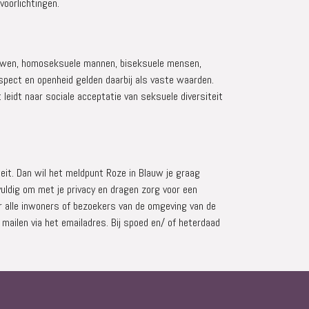
voorlichtingen.
vrouwen, homoseksuele mannen, biseksuele mensen,
espect en openheid gelden daarbij als vaste waarden.
 leidt naar sociale acceptatie van seksuele diversiteit
teit. Dan wil het meldpunt Roze in Blauw je graag
ldig om met je privacy en dragen zorg voor een
r alle inwoners of bezoekers van de omgeving van de
ailen via het emailadres. Bij spoed en/ of heterdaad