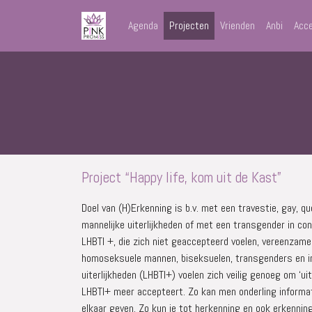
Agenda
Projecten
Vrienden
Anbi
Acce
Project “Happy life, kom uit de Kast”
Doel van (H)Erkenning is b.v. met een travestie, gay, 
mannelijke uiterlijkheden of met een transgender in con
LHBTI +, die zich niet geaccepteerd voelen, vereenzamen
homoseksuele mannen, biseksuelen, transgenders en i
uiterlijkheden (LHBTI+) voelen zich veilig genoeg om ‘u
LHBTI+ meer accepteert. Zo kan men onderling informati
elkaar geven. Zo kun je tot herkenning en ook erkennin