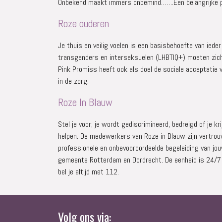
Onbekend maakt immers onbemind…….Een belangrijke pijle
Roze ouderen
Je thuis en veilig voelen is een basisbehoefte van ied
transgenders en interseksuelen (LHBTIQ+) moeten zich th
Pink Promiss heeft ook als doel de sociale acceptatie v
in de zorg.
Roze In Blauw
Stel je voor; je wordt gediscrimineerd, bedreigd of je 
helpen. De medewerkers van Roze in Blauw zijn vertro
professionele en onbevooroordeelde begeleiding van jo
gemeente Rotterdam en Dordrecht. De eenheid is 24/7 t
bel je altijd met 112.
Volg ons via: