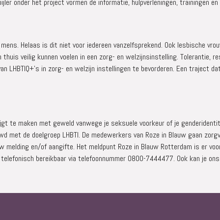
r onder het project vormen de informatie, hulpverleningen, trainingen en 
er mens. Helaas is dit niet voor iedereen vanzelfsprekend. Ook lesbische 
uis veilig kunnen voelen in een zorg- en welzijnsinstelling. Tolerantie, r
an LHBTIQ+'s in zorg- en welzijn instellingen te bevorderen. Een traject dat
krijgt te maken met geweld vanwege je seksuele voorkeur of je genderidenti
uwd met de doelgroep LHBTI. De medewerkers van Roze in Blauw gaan zorgvu
uw melding en/of aangifte. Het meldpunt Roze in Blauw Rotterdam is er voo
elefonisch bereikbaar via telefoonnummer 0800-7444477. Ook kan je ons m